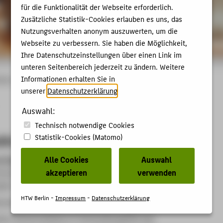
für die Funktionalität der Webseite erforderlich.
Zusätzliche Statistik-Cookies erlauben es uns, das
Nutzungsverhalten anonym auszuwerten, um die
Webseite zu verbessern. Sie haben die Möglichkeit,
Ihre Datenschutzeinstellungen über einen Link im
unteren Seitenbereich jederzeit zu ändern. Weitere
Informationen erhalten Sie in
änge
Real Estate Management
Studium
unserer
Datenschutzerklärung
.
Auswahl:
Technisch notwendige Cookies
Statistik-Cookies (Matomo)
lte im Überblick
Alle Cookies
Auswahl
& Immobilienpraxis
akzeptieren
verwenden
Immobilienprojekte und Unternehmen zu steuern und
en zu treffen.
HTW Berlin -
Impressum
-
Datenschutzerklärung
nmärkte national & international
nt, Kommunikation & Verhandlungsführung